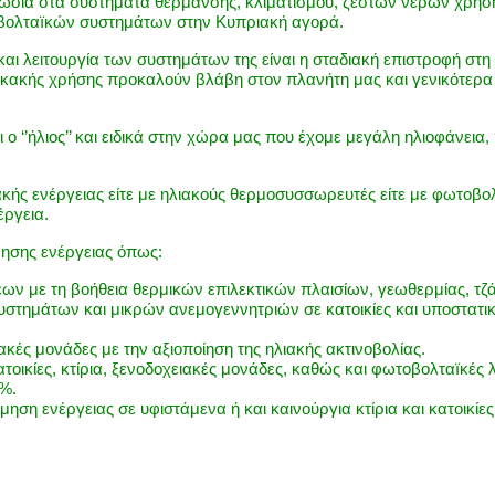
ογνωσία στα συστήματα θέρμανσης, κλιματισμού, ζεστών νερών χρήσ
βολταïκών συστημάτων στην Κυπριακή αγορά.
και λειτουργία των συστημάτων της είναι η σταδιακή επιστροφή στ
κακής χρήσης προκαλούν βλάβη στον πλανήτη μας και γενικότερα κ
ι ο ‘’ήλιος’’ και ειδικά στην χώρα μας που έχομε μεγάλη ηλιοφάνεια
ακής ενέργειας είτε με ηλιακούς θερμοσυσσωρευτές είτε με φωτοβ
έργεια.
μησης ενέργειας όπως:
με τη βοήθεια θερμικών επιλεκτικών πλαισίων, γεωθερμίας, τζάκια 
τημάτων και μικρών ανεμογεννητριών σε κατοικίες και υποστατικά 
ιακές μονάδες με την αξιοποίηση της ηλιακής ακτινοβολίας.
οικίες, κτίρια, ξενοδοχειακές μονάδες, καθώς και φωτοβολταïκές 
5%.
ση ενέργειας σε υφιστάμενα ή και καινούργια κτίρια και κατοικίε