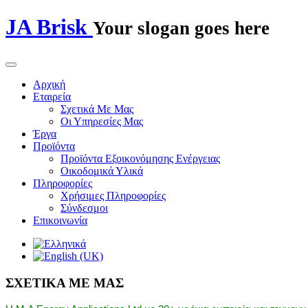
JA Brisk
Your slogan goes here
Αρχική
Εταιρεία
Σχετικά Με Μας
Οι Υπηρεσίες Μας
Έργα
Προϊόντα
Προϊόντα Εξοικονόμησης Ενέργειας
Οικοδομικά Υλικά
Πληροφορίες
Χρήσιμες Πληροφορίες
Σύνδεσμοι
Επικοινωνία
ΣΧΕΤΙΚΑ ΜΕ ΜΑΣ