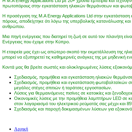
Η M.A Energy Applications Ltd με 20+ χρόνια εμπειρία και τεχν
πρωτοπόρους στην εγκατάσταση ηλιακών θερμάνσεων και φωτο
Η προσέγγιση της M.A Energy Applications Ltd στην εγκατάσταση 
πόρους, αποδείχτηκε ότι λόγω της υπερβολικής κατανάλωσης και 
ανθρώπου.
Μια πηγή ενέργειας που διατηρεί τη ζωή σε αυτό τον πλανήτη είνα
Ενέργειας που έχομε στην Κύπρο.
Η εταιρεία μας έχει ως απώτερο σκοπό την εκμετάλλευση της ηλι
μπορεί να εξυπηρετεί τις καθημερινές ανάγκες της με μηδενική εν
Κοντά μας θα βρείτε σωστές και ολοκληρωμένες λύσεις εξοικονό
Σχεδιασμός, προμήθεια και εγκατάσταση ηλιακών θερμάνσεων 
Σχεδιασμός, προμήθεια και εγκατάσταση φωτοβολταïκών συσ
μεγάλες στέγες σπιτιών ή ταράτσες εργοστασίων.
Λύσεις για θερμαινόμενες πισίνες σε κατοικίες και ξενοδοχε
Οικονομικές λύσεις με την προμήθεια λαμπτήρων LED σε κατ
στον λογαριασμό του ηλεκτρικού ρεύματός σας μέχρι και 8
Σχεδιασμός και παροχή δοκιμασμένων λύσεων για εξοικονόμη
Αρχική