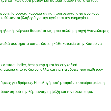
ης, πιεστικών συστημάτων και αυτοματισμών είναι από τους
η φύση. Τα ορυκτά καύσιμα αν και προέρχονται από φυσικούς
αθίστανται βλαβερά για την υγεία και την ευημερία του
, η ηλιακή ενέργεια θεωρείται ως η πιο πολύτιμη πηγή Ανανεώσιμης
ολταïκά συστήματα ούτως ώστε η κάθε κατοικία στην Κύπρο να
τύπου boiler, heat pump ή και boiler γκαζιού.
μακριά από το δίκτυο, αλλά και για επενδυτές που διαθέτουν
λάμπες για δρόμους. Η επιλογή αυτή μπορεί να επιφέρει μείωση
ς όσον αφορά την θέρμανση, τη ψύξη και τον ηλεκτρισμό.